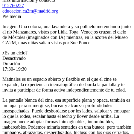
VERBENA EN BANDADA: VUELOS, BRILLOS Y PICOTEO
Más información y contacto
912760227
educacion.ca2m@madrid.org
Pie media
Imagen: Una cotorra, una lavandera y su polluelo merendando junto
al río Manzanares, vistos por Lidia Toga. Vencejos cruzan el cielo
de Móstoles (imaginados con IA) mientras, en la azotea del Museo
CA2M, unas niñas saltan vistas por Sue Ponce.
¿Es un ciclo?
Desactivado
Duración
17:30- 19:30
Matinales es un espacio abierto y flexible en el que el cine se
expande, la experiencia cinematográfica desborda la pantalla y te
invita a participar de forma activa independientemente de tu edad.
La pantalla blanca del cine, esa superficie plana y opaca, también es
un lugar para sumergirse, bucear y alcanzar profundidades
insospechadas. Puede desbordarse por los lados, salpicar y empapar
lo que la rodea, escalar hasta el techo y llover desde arriba. La
imagen puede adoptar formas inimaginables, innombrables,
inabarcables. Podemos mirarla sentados en una butaca, pero también