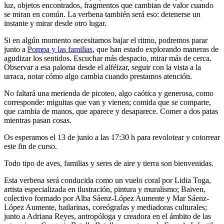
destellos. Quizá aparezcan pequeños tesoros: papeles que reflejan la
luz, objetos encontrados, fragmentos que cambian de valor cuando
se miran en común. La verbena también será eso: detenerse un
instante y mirar desde otro lugar.
Si en algún momento necesitamos bajar el ritmo, podremos parar
junto a
Pompa y las familias
, que han estado explorando maneras de
agudizar los sentidos. Escuchar más despacio, mirar más de cerca.
Observar a esa paloma desde el alféizar, seguir con la vista a la
urraca, notar cómo algo cambia cuando prestamos atención.
No faltará una merienda de picoteo, algo caótica y generosa, como
corresponde: miguitas que van y vienen; comida que se comparte,
que cambia de manos, que aparece y desaparece. Comer a dos patas
mientras pasan cosas.
Os esperamos el 13 de junio a las 17:30 h para revolotear y cotorrear
este fin de curso.
Todo tipo de aves, familias y seres de aire y tierra son bienvenidas.
Esta verbena será conducida como un vuelo coral por Lidia Toga,
artista especializada en ilustración, pintura y muralismo; Baiven,
colectivo formado por Alba Sáenz-López Aumente y Mar Sáenz-
López Aumente, bailarinas, coreógrafas y mediadoras culturales;