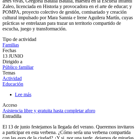
junto a Adriana Reyes, antropóloga y creadora en el ámbito de las
artes vivas, Gregoria Batalla Batalla, maestra en la Escuela Infantil
Zaleo, licenciada en Historia y provocadora en el arte de educar; y
POMPA, proyecto colectivo de gestión, comisariado y creación
cultural impulsado por Mara Sannia e Irene Aguilera Martín, cuyas
prácticas se entrelazan para trazar un territorio compartido de
escucha, juego y transformación.
Tipo de actividad
Familias
Fechas
13 JUNIO
Dirigido a
Público familiar
Temas
Actividad
Educación
Lee más
sobre
VERBENA
Acceso
EN
Asistencia libre y gratuita hasta completar aforo
BANDADA:
Entradilla
VUELOS,
BRILLOS
El 13 de junio festejamos la llegada del verano. Queremos invitaros
Y
a participar en esta verbena. ¿Cómo sería una verbena compartida