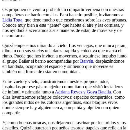
¿Y si, por una tarde, dejamos de mirarlas desde abajo y las invitamos
a celebrar?
Os proponemos venir a probarlo: a compartir verbena con nuestras
compañeras de barrio con alas. Para hacerlo posible, invitaremos a
Lidia Toga
, que tiene mucho que enseñarnos sobre las aves urbanas.
Conoce muy bien a esta “gente” que habita el aire y las cornisas, y
nos ayudará a acercarnos a sus maneras de estar, de moverse y de
encontrarse.
Quizá empecemos mirando al cielo. Los vencejos, que nunca paran,
dibujan con sus vuelos una danza rápida y colectiva que marca el
ritmo. Puede que nos inviten a movernos, a seguir ese impulso junto
al grupo Bailar el barrio
acompañadas por
Baivén
, desplazándonos
en bandada, ocupando el espacio y sintiendo que moverse es
también una forma de estar en comunidad.
Entre vuelo y vuelo, construiremos nuestros propios nidos,
inspiradas por ese pájaro tejedor comunitario que visitó los talleres
de infantil y primaria junto a
Adriana Reyes y Goya Batalla.
Con
ellas levantaremos refugios colectivos: espacios compartidos, como
los grandes nidos de las cotorras argentinas, esos bloques vivos
donde siempre hay alguien cerca, compañía y alguien con quien
compartir.
Y, como buenas urracas, nos dejaremos fascinar por los brillos y los