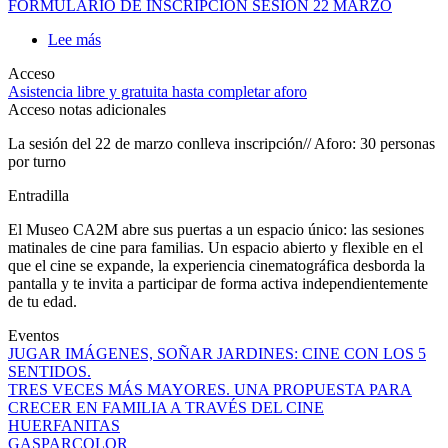
Inscripción formulario
FORMULARIO DE INSCRIPCIÓN SESIÓN 22 MARZO
Lee más
sobre
MATINALES.
Acceso
CINE
Asistencia libre y gratuita hasta completar aforo
EXPANDIDO
Acceso notas adicionales
PARA
FAMILIAS
La sesión del 22 de marzo conlleva inscripción// Aforo: 30 personas
por turno
Entradilla
El Museo CA2M abre sus puertas a un espacio único: las sesiones
matinales de cine para familias. Un espacio abierto y flexible en el
que el cine se expande, la experiencia cinematográfica desborda la
pantalla y te invita a participar de forma activa independientemente
de tu edad.
Eventos
JUGAR IMÁGENES, SOÑAR JARDINES: CINE CON LOS 5
SENTIDOS.
TRES VECES MÁS MAYORES. UNA PROPUESTA PARA
CRECER EN FAMILIA A TRAVÉS DEL CINE
HUERFANITAS