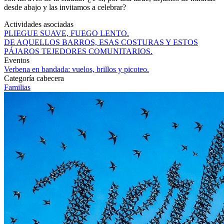
PICOTEO
con las aves de la ciudad? ¿Y si, por una tarde, dejamos de mirarlas
desde abajo y las invitamos a celebrar?
Actividades asociadas
PLIEGUE SUAVE, FUEGO LENTO.
DE AQUELLOS BARROS, ESAS COSTURAS Y ESTOS
PÁJAROS TEJEDORES COMUNITARIOS.
Eventos
Verbena en bandada: vuelos, brillos y picoteo.
Categoría cabecera
Familias