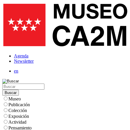
Pasar
al
contenido
principal
Agenda
Menú
Newsletter
superior
en
Buscar
Temas
Museo
Publicación
Colección
Exposición
Actividad
Pensamiento