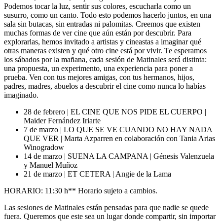
tumbados, abrazados, desperdigados. Incluso con los ojos cerrados.
Podemos tocar la luz, sentir sus colores, escucharla como un
susurro, como un canto. Todo esto podemos hacerlo juntos, en una
sala sin butacas, sin entradas ni palomitas. Creemos que existen
muchas formas de ver cine que aún están por descubrir. Para
explorarlas, hemos invitado a artistas y cineastas a imaginar qué
otras maneras existen y qué otro cine está por vivir. Te esperamos
los sábados por la mañana, cada sesión de Matinales será distinta:
una propuesta, un experimento, una experiencia para poner a
prueba. Ven con tus mejores amigas, con tus hermanos, hijos,
padres, madres, abuelos a descubrir el cine como nunca lo habías
imaginado.
28 de febrero | EL CINE QUE NOS PIDE EL CUERPO |
Maider Fernández Iriarte
7 de marzo | LO QUE SE VE CUANDO NO HAY NADA
QUE VER | Marta Azparren en colaboración con Tania Arias
Winogradow
14 de marzo | SUENA LA CAMPANA | Génesis Valenzuela
y Manuel Muñoz
21 de marzo | ET CETERA | Angie de la Lama
HORARIO: 11:30 h** Horario sujeto a cambios.
Las sesiones de Matinales están pensadas para que nadie se quede