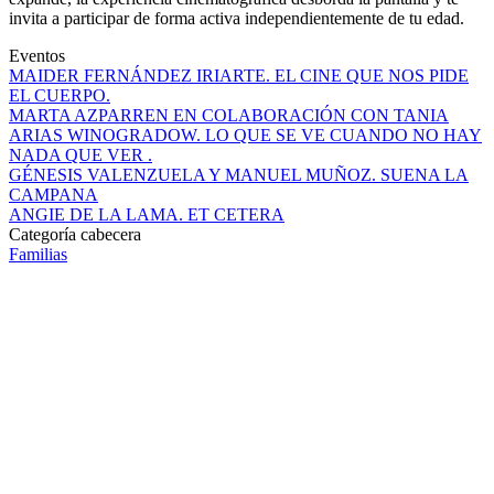
Matinales es un espacio abierto y flexible en el que el cine se
expande, la experiencia cinematográfica desborda la pantalla y te
invita a participar de forma activa independientemente de tu edad.
Eventos
MAIDER FERNÁNDEZ IRIARTE. EL CINE QUE NOS PIDE
EL CUERPO.
MARTA AZPARREN EN COLABORACIÓN CON TANIA
ARIAS WINOGRADOW. LO QUE SE VE CUANDO NO HAY
NADA QUE VER .
GÉNESIS VALENZUELA Y MANUEL MUÑOZ. SUENA LA
CAMPANA
ANGIE DE LA LAMA. ET CETERA
Categoría cabecera
Familias