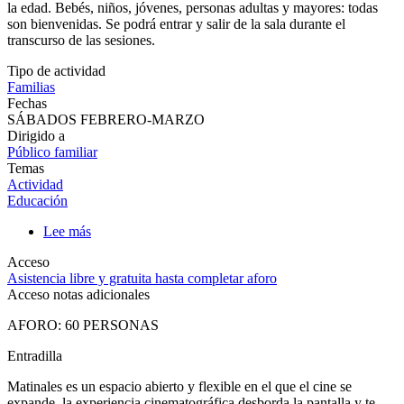
fuera. Queremos que este sea un lugar donde compartir, sin importar
la edad. Bebés, niños, jóvenes, personas adultas y mayores: todas
son bienvenidas. Se podrá entrar y salir de la sala durante el
transcurso de las sesiones.
Tipo de actividad
Familias
Fechas
SÁBADOS FEBRERO-MARZO
Dirigido a
Público familiar
Temas
Actividad
Educación
Lee más
sobre
MATINALES.
Acceso
CINE
Asistencia libre y gratuita hasta completar aforo
EXPANDIDO
Acceso notas adicionales
PARA
FAMILIAS
AFORO: 60 PERSONAS
2026
Entradilla