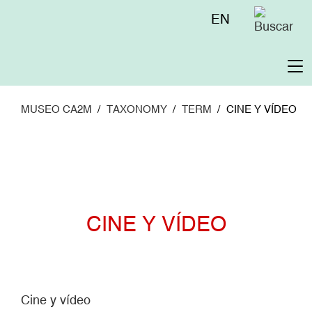
Pasar
Menú
EN
al
superior
contenido
principal
To
na
MUSEO CA2M
TAXONOMY
TERM
CINE Y VÍDEO
CINE Y VÍDEO
Cine y vídeo