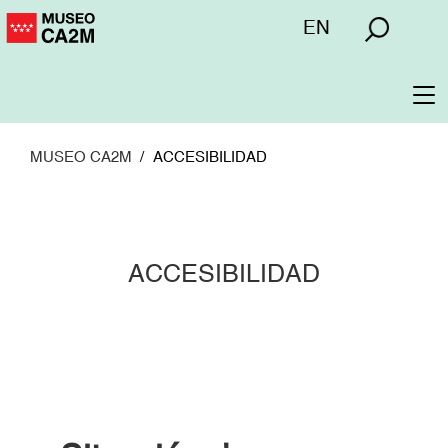
Pasar
Menú
EN
al
superior
contenido
principal
To
na
MUSEO CA2M
ACCESIBILIDAD
ACCESIBILIDAD