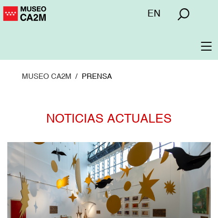
Pasar
Menú
EN
al
superior
contenido
principal
To
na
MUSEO CA2M
PRENSA
NOTICIAS ACTUALES