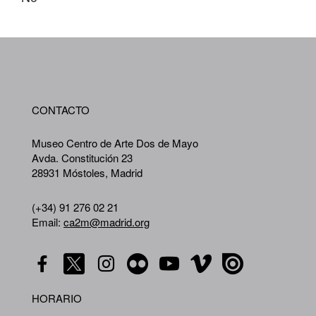
WA
CONTACTO
A
Museo Centro de Arte Dos de Mayo
Avda. Constitución 23
28931 Móstoles, Madrid
(+34) 91 276 02 21
Email:
ca2m@madrid.org
HORARIO