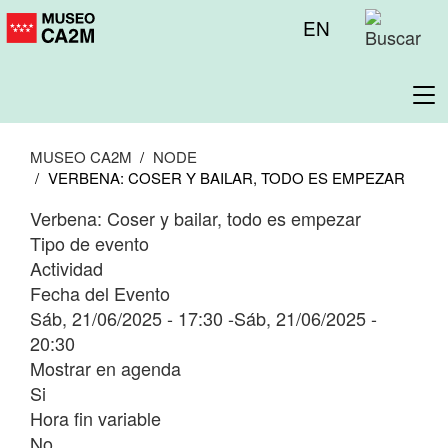
Pasar
Menú
EN
al
superior
contenido
principal
To
na
MUSEO CA2M
NODE
VERBENA: COSER Y BAILAR, TODO ES EMPEZAR
Verbena: Coser y bailar, todo es empezar
Tipo de evento
Actividad
Fecha del Evento
Sáb, 21/06/2025 - 17:30
-
Sáb, 21/06/2025 -
20:30
Mostrar en agenda
Si
Hora fin variable
No