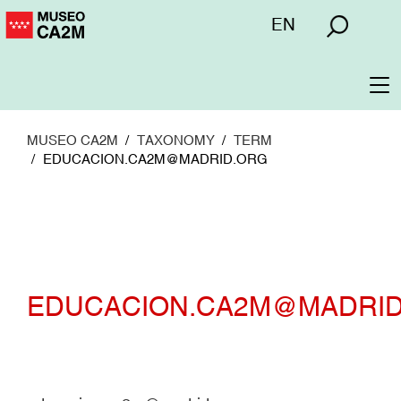
Pasar
Menú
EN
al
superior
contenido
principal
To
na
MUSEO CA2M
TAXONOMY
TERM
EDUCACION.CA2M@MADRID.ORG
EDUCACION.CA2M@MADRI