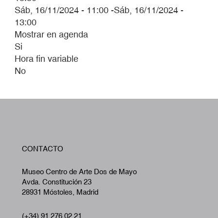
Sáb, 16/11/2024 - 11:00
-
Sáb, 16/11/2024 -
13:00
Mostrar en agenda
Si
Hora fin variable
No
W
CONTACTO
A
Museo Centro de Arte Dos de Mayo
Avda. Constitución 23
28931 Móstoles, Madrid
(+34) 91 276 02 21