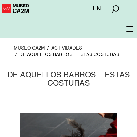
Pasar
Menú
EN
al
superior
contenido
principal
To
na
MUSEO CA2M
ACTIVIDADES
DE AQUELLOS BARROS... ESTAS COSTURAS
DE AQUELLOS BARROS... ESTAS
COSTURAS