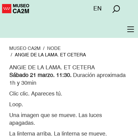
Pasar
Menú
EN
al
superior
contenido
principal
To
na
MUSEO CA2M
NODE
ANGIE DE LA LAMA. ET CETERA
ANGIE DE LA LAMA. ET CETERA
Sábado 21 marzo. 11:30.
Duración aproximada
1h y 30min
Clic clic. Apareces tú.
Loop.
Una imagen que se mueve. Las luces
apagadas.
La linterna arriba. La linterna se mueve.