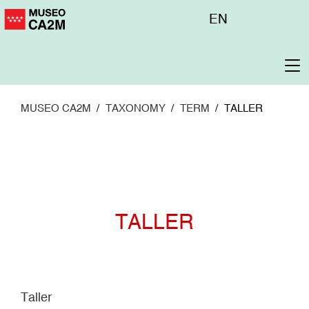
Pasar
Menú
EN
al
superior
contenido
principal
To
na
MUSEO CA2M
TAXONOMY
TERM
TALLER
TALLER
Taller