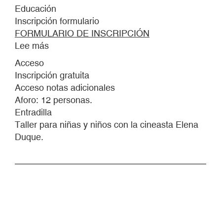
Educación
Inscripción formulario
FORMULARIO DE INSCRIPCIÓN
Lee más
sobre
INVENTAR
Acceso
EL
Inscripción gratuita
CINE,
Acceso notas adicionales
DESCUBRIR
Aforo: 12 personas.
EL
Entradilla
MUNDO.
Taller para niñas y niños con la cineasta Elena
INVENTAR
Duque.
EL
MUNDO,
DESCUBRIR
EL
CINE.
CABAÑA
DE