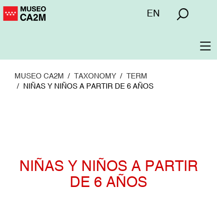
Pasar
Menú
EN
al
superior
contenido
principal
To
na
MUSEO CA2M
TAXONOMY
TERM
NIÑAS Y NIÑOS A PARTIR DE 6 AÑOS
NIÑAS Y NIÑOS A PARTIR
DE 6 AÑOS