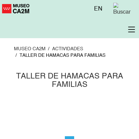
Pasar
Menú
EN
al
superior
contenido
principal
To
na
MUSEO CA2M
ACTIVIDADES
TALLER DE HAMACAS PARA FAMILIAS
TALLER DE HAMACAS PARA
FAMILIAS