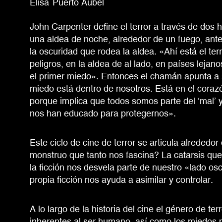
Elisa
Puerto Aubel
John Carpenter define el terror a través de dos
una aldea de noche, alrededor de un fuego, ante
la oscuridad que rodea la aldea. «Ahí está el ter
peligros, en la aldea de al lado, en países lejan
el primer miedo». Entonces el chamán apunta a 
miedo está dentro de nosotros. Está en el corazó
porque implica que todos somos parte del ‘mal’ y
nos han educado para protegernos».
Este ciclo de cine de terror se articula alreded
monstruo que tanto nos fascina? La catarsis qu
la ficción nos desvela parte de nuestro «lado os
propia ficción nos ayuda a asimilar y controlar.
A lo largo de la historia del cine el género de te
inherentes al ser humano, así como los miedos 