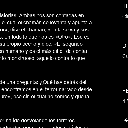
T
 historias. Ambas nos son contadas en
Ci
 el cual el chamán se levanta y apunta a
ror», dice el chamán, «en la selva y sus
os, en todo lo que nos es «Otro». Ese es
su propio pecho y dice: «El segundo
D
n humano y es el más difícil de contar,
Cu
 lo monstruoso, aquello contra lo que
or de una pregunta: ¿Qué hay detrás del
e encontramos en el terror narrado desde
F
curo», ese sin el cual no somos y que la
4 
rror ha ido desvelando los terrores
padecidos por comunidades sociales (a