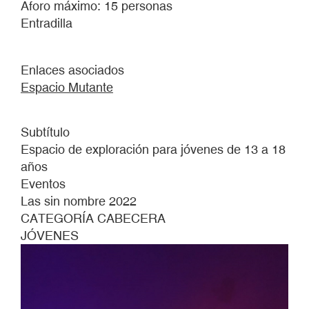
Aforo máximo: 15 personas
parte
Entradilla
de
la
tribu.
Enlaces asociados
Espacio Mutante
Subtítulo
Espacio de exploración para jóvenes de 13 a 18
años
Eventos
Las sin nombre 2022
CATEGORÍA CABECERA
JÓVENES