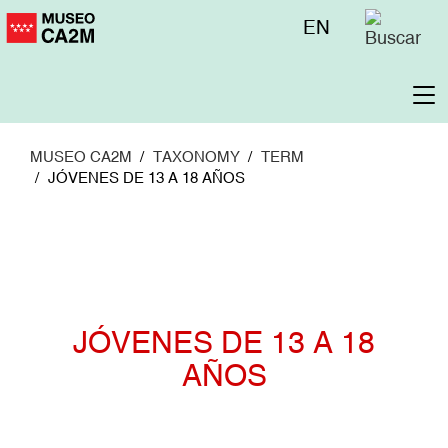
Pasar
Menú
EN
al
superior
contenido
principal
To
na
MUSEO CA2M
TAXONOMY
TERM
JÓVENES DE 13 A 18 AÑOS
JÓVENES DE 13 A 18
AÑOS