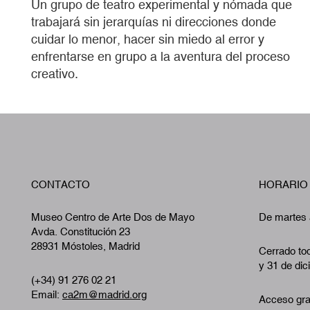
Un grupo de teatro experimental y nómada que
trabajará sin jerarquías ni direcciones donde
cuidar lo menor, hacer sin miedo al error y
enfrentarse en grupo a la aventura del proceso
creativo.
CONTACTO
HORARIO
Museo Centro de Arte Dos de Mayo
De martes 
Avda. Constitución 23
28931 Móstoles, Madrid
Cerrado tod
y 31 de dic
(+34) 91 276 02 21
Email:
ca2m@madrid.org
Acceso gra