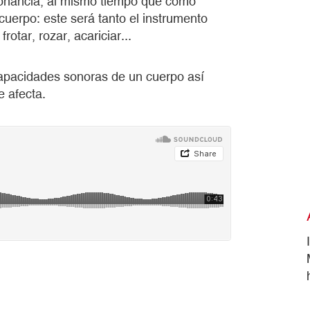
sonancia, al mismo tiempo que como
uerpo: este será tanto el instrumento
otar, rozar, acariciar...
 capacidades sonoras de un cuerpo así
e afecta.