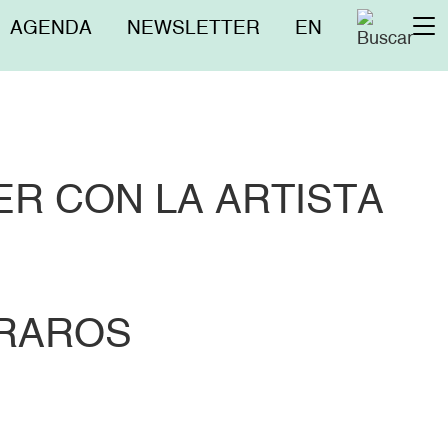
Menú
AGENDA
NEWSLETTER
EN
To
superior
na
ER CON LA ARTISTA
 RAROS