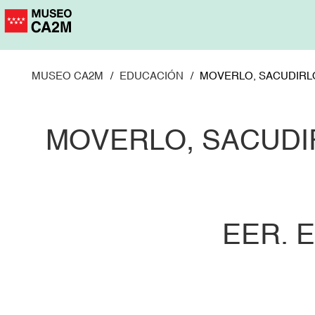
Pasar
al
contenido
principal
MUSEO CA2M
EDUCACIÓN
MOVERLO, SACUDIRLO
MOVERLO, SACUDIR
EER. 