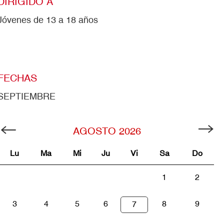
DIRIGIDO A
Jóvenes de 13 a 18 años
FECHAS
SEPTIEMBRE
AGOSTO
2026
Lu
Ma
Mi
Ju
Vi
Sa
Do
1
2
3
4
5
6
8
9
7