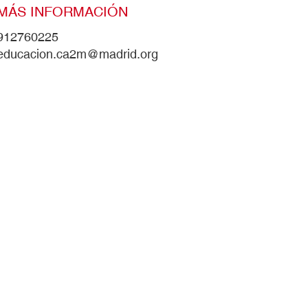
MÁS INFORMACIÓN
912760225
educacion.ca2m@madrid.org