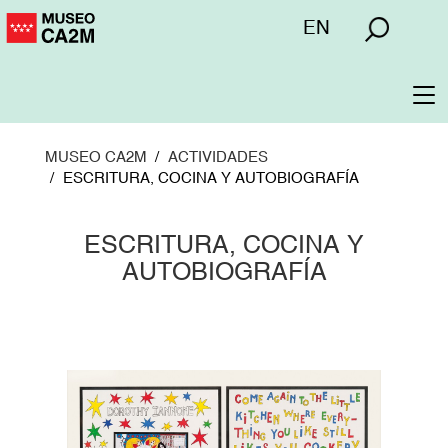
Pasar
Menú
EN
al
superior
contenido
principal
To
na
MUSEO CA2M
ACTIVIDADES
ESCRITURA, COCINA Y AUTOBIOGRAFÍA
ESCRITURA, COCINA Y
AUTOBIOGRAFÍA