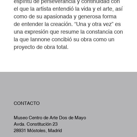
espíritu de perseverancia y continuidad con
el que la artista entendió la vida y el arte, así
como de su apasionada y generosa forma
de entender la creación. “Una y otra vez” es
una expresión que resume la constancia con
la que Iannone concibió su obra como un
proyecto de obra total.
W
CONTACTO
A
Museo Centro de Arte Dos de Mayo
Avda. Constitución 23
28931 Móstoles, Madrid