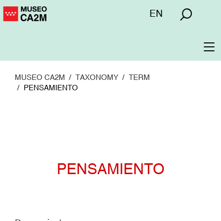
Pasar
Menú
EN
al
superior
contenido
principal
To
na
MUSEO CA2M
TAXONOMY
TERM
PENSAMIENTO
PENSAMIENTO