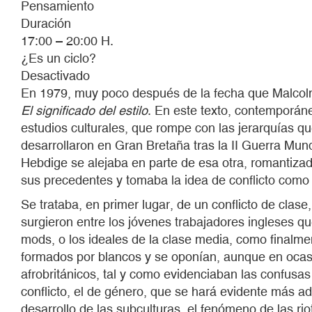
Pensamiento
Duración
17:00 – 20:00 H.
¿Es un ciclo?
Desactivado
En 1979, muy poco después de la fecha que Malcolm 
El significado del estilo
. En este texto, contemporán
estudios culturales, que rompe con las jerarquías q
desarrollaron en Gran Bretaña tras la II Guerra Mund
Hebdige se alejaba en parte de esa otra, romantizad
sus precedentes y tomaba la idea de conflicto como 
Se trataba, en primer lugar, de un conflicto de clas
surgieron entre los jóvenes trabajadores ingleses qu
mods, o los ideales de la clase media, como finalme
formados por blancos y se oponían, aunque en ocasio
afrobritánicos, tal y como evidenciaban las confusas
conflicto, el de género, que se hará evidente más a
desarrollo de las subculturas, el fenómeno de las rio