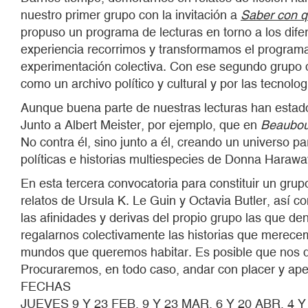
nuestro primer grupo con la invitación a
Saber con qu
propuso un programa de lecturas en torno a los difer
experiencia recorrimos y transformamos el programa
experimentación colectiva. Con ese segundo grupo
como un archivo político y cultural y por las tecnol
Aunque buena parte de nuestras lecturas han estado
Junto a Albert Meister, por ejemplo, que en
Beaubour
No contra él, sino junto a él, creando un universo pa
políticas e historias multiespecies de Donna Harawa
En esta tercera convocatoria para constituir un gru
relatos de Ursula K. Le Guin y Octavia Butler, así
las afinidades y derivas del propio grupo las que d
regalarnos colectivamente las historias que merec
mundos que queremos habitar. Es posible que nos de
Procuraremos, en todo caso, andar con placer y aper
FECHAS
JUEVES 9 Y 23 FEB, 9 Y 23 MAR, 6 Y 20 ABR, 4 Y