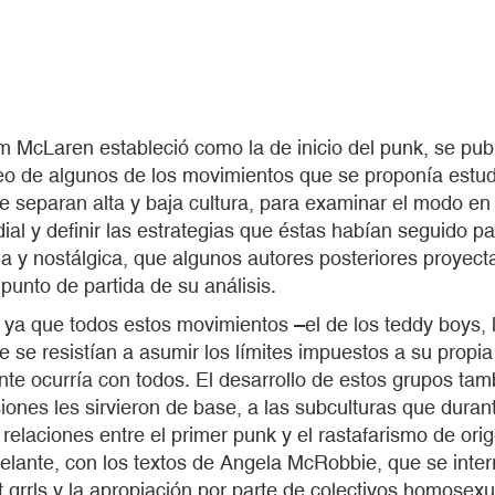
McLaren estableció como la de inicio del punk, se pub
eo de algunos de los movimientos que se proponía estud
ue separan alta y baja cultura, para examinar el modo en
ial y definir las estrategias que éstas habían seguido p
a y nostálgica, que algunos autores posteriores proyect
punto de partida de su análisis.
e, ya que todos estos movimientos –el de los teddy boys,
e se resistían a asumir los límites impuestos a su prop
nte ocurría con todos. El desarrollo de estos grupos tam
nes les sirvieron de base, a las subculturas que duran
 relaciones entre el primer punk y el rastafarismo de ori
delante, con los textos de Angela McRobbie, que se inte
t grrls y la apropiación por parte de colectivos homosexu