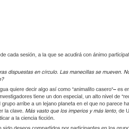
tes de cada sesión, a la que se acudirá con ánimo partic
uras dispuestas en círculo. Las manecillas se mueven. N
o?
ua quiere decir algo así como "animalito casero"– es env
vestigadores tiene un don especial, un alto nivel de "re
grupo arribe a un lejano planeta en el que no parece ha
r la clave.
Más vasto que los imperios y más lento
, de 
ar a la ciencia ficción.
 sido deseos compartidos por participantes en los grupo