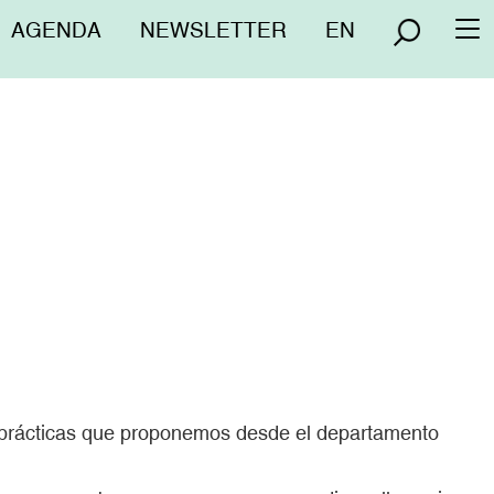
Menú
AGENDA
NEWSLETTER
EN
To
superior
na
 prácticas que proponemos desde el departamento