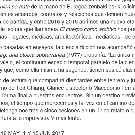
ién se trata
de la mano de Bulegoa zenbaki barik, ofici
entes acuerdos, contratos y relaciones que definen nues
 de partida, y entre 2015 y 2016 abrimos una nueva eta
 de lectura que llamamos
El cuerpo como archivo
nos pre
ogías –legales, médicas, arquitectónicas, mediáticas– de 
 basadas en ensayos, la ciencia ficción nos acompañó 
g, una utopía subterránea
(1977) proponía: "La única m
ralelo, el continuum espacio temporal paralelo de la cienc
y que, como ella misma ha sugerido, tienen sus células 
po de lectura que compartirá diez tardes entre febrero y
 como de Ted Chiang, Clarice Lispector o Macedonio Fern
en forma final a nuestros encuentros. Sin un destino pr
emos, el tiempo que merecemos y tal vez en el camino d
tengamos tres o cinco sesiones en un único relato o qu
tura a lo imprevisto. Y más lento.
 18 MAY, 1 Y 15 JUN 2017