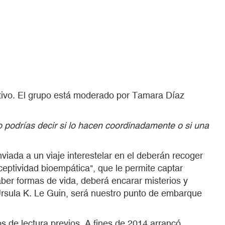
ipativo. El grupo está moderado por Tamara Díaz
o podrías decir si lo hacen coordinadamente o si una
iada a un viaje interestelar en el deberán recoger
ceptividad bioempática", que le permite captar
ber formas de vida, deberá encarar misterios y
Ursula K. Le Guin, será nuestro punto de embarque
s de lectura previos. A fines de 2014 arrancó