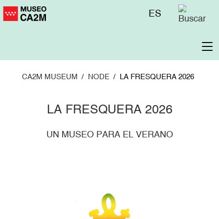
Skip
Menú
ES
to
superior
main
content
To
na
CA2M MUSEUM
NODE
LA FRESQUERA 2026
LA FRESQUERA 2026
UN MUSEO PARA EL VERANO