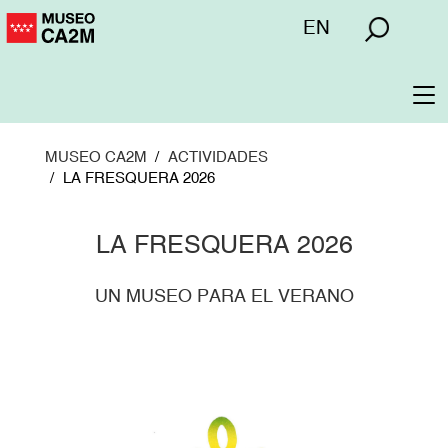
Pasar
Menú
EN
al
superior
contenido
principal
To
na
MUSEO CA2M
ACTIVIDADES
LA FRESQUERA 2026
LA FRESQUERA 2026
UN MUSEO PARA EL VERANO