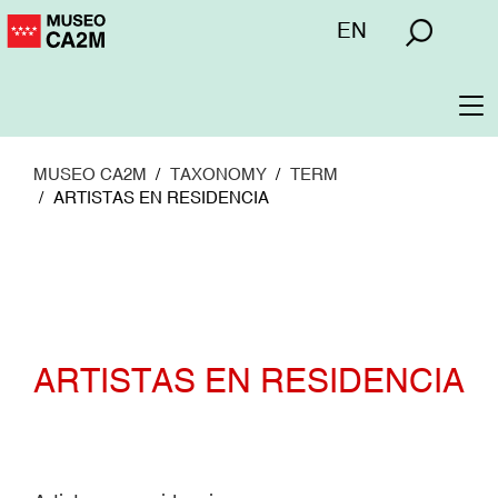
Pasar
Menú
EN
al
superior
contenido
principal
To
na
MUSEO CA2M
TAXONOMY
TERM
ARTISTAS EN RESIDENCIA
ARTISTAS EN RESIDENCIA