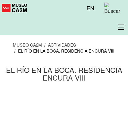
Pasar
Menú
EN
al
superior
contenido
principal
To
na
MUSEO CA2M
ACTIVIDADES
EL RÍO EN LA BOCA. RESIDENCIA ENCURA VIII
EL RÍO EN LA BOCA. RESIDENCIA
ENCURA VIII