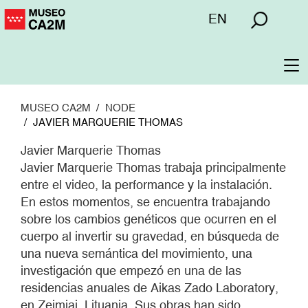
Pasar
Menú
EN
al
superior
contenido
principal
To
na
MUSEO CA2M
NODE
JAVIER MARQUERIE THOMAS
Javier Marquerie Thomas
Javier Marquerie Thomas trabaja principalmente
entre el video, la performance y la instalación.
En estos momentos, se encuentra trabajando
sobre los cambios genéticos que ocurren en el
cuerpo al invertir su gravedad, en búsqueda de
una nueva semántica del movimiento, una
investigación que empezó en una de las
residencias anuales de Aikas Zado Laboratory,
en Zeimiai, Lituania. Sus obras han sido