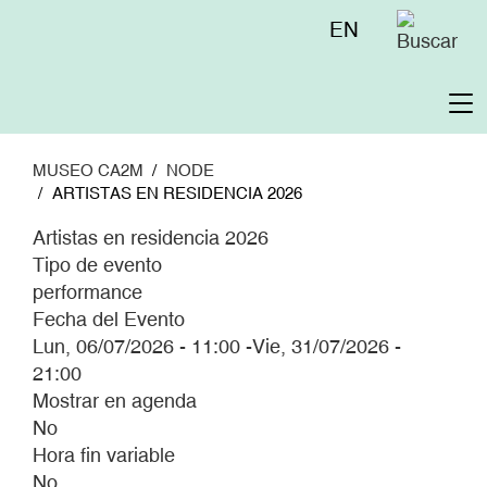
Pasar
Menú
EN
al
superior
contenido
principal
To
na
MUSEO CA2M
NODE
ARTISTAS EN RESIDENCIA 2026
Artistas en residencia 2026
Tipo de evento
performance
Fecha del Evento
Lun, 06/07/2026 - 11:00
-
Vie, 31/07/2026 -
21:00
Mostrar en agenda
No
Hora fin variable
No