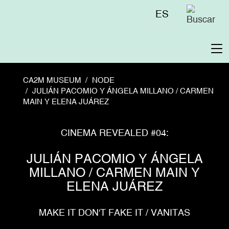
Skip
Menú
ES
to
superior
main
content
To
na
CA2M MUSEUM
NODE
JULIÁN PACOMIO Y ÁNGELA MILLANO / CARMEN
MAIN Y ELENA JUÁREZ
CINEMA REVEALED #04:
JULIÁN PACOMIO Y ÁNGELA
MILLANO / CARMEN MAIN Y
ELENA JUÁREZ
MAKE IT DON'T FAKE IT / VANITAS