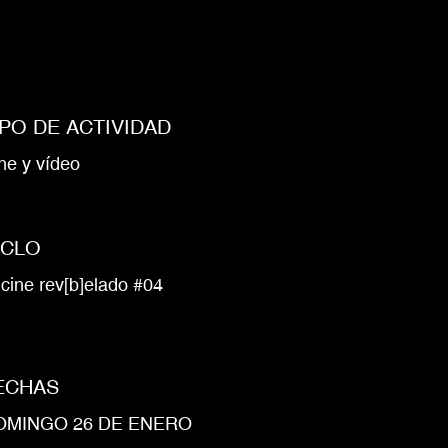
IPO DE ACTIVIDAD
ne y vídeo
ICLO
 cine rev[b]elado #04
ECHAS
OMINGO 26 DE ENERO