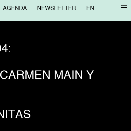
Menú
AGENDA
NEWSLETTER
EN
To
superior
na
4:
 CARMEN MAIN Y
NITAS