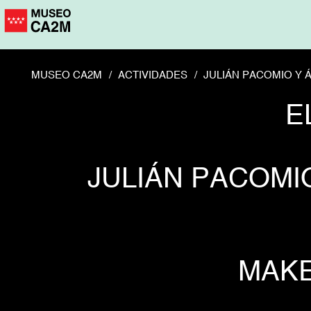
Pasar
al
contenido
principal
MUSEO CA2M
ACTIVIDADES
JULIÁN PACOMIO Y 
E
JULIÁN PACOMI
MAKE