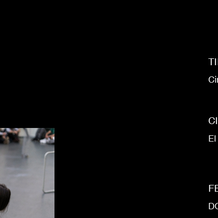
T
Ci
C
El
F
D