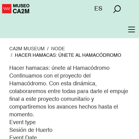
Skip
Menú
ES
to
superior
main
content
To
na
CA2M MUSEUM
NODE
HACER HAMACAS: ÚNETE AL HAMACÓDROMO
Hacer hamacas: únete al Hamacódromo
Continuamos con el proyecto del
Hamacódromo. Con esta dinámica,
colaboraremos entre todas para darle el empuje
final a este proyecto comunitario y
compartiremos los avances hechos hasta el
momento.
Event type
Sesión de Huerto
Event Date