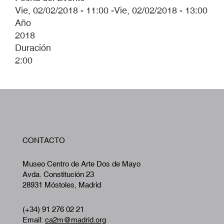
Vie, 02/02/2018 - 11:00
-
Vie, 02/02/2018 - 13:00
Año
2018
Duración
2:00
W
CONTACTO
A
Museo Centro de Arte Dos de Mayo
Avda. Constitución 23
28931 Móstoles, Madrid
(+34) 91 276 02 21
Email:
ca2m@madrid.org