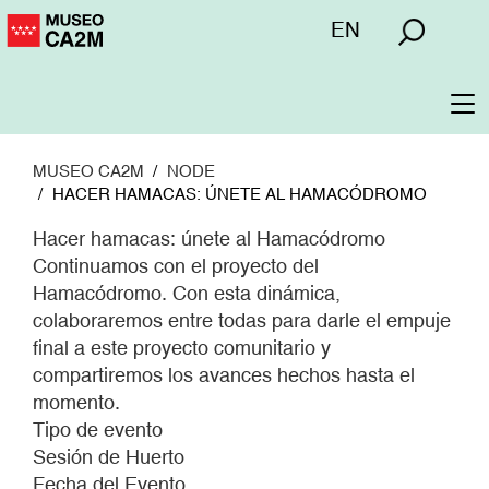
Pasar
Menú
EN
al
superior
contenido
principal
To
na
MUSEO CA2M
NODE
HACER HAMACAS: ÚNETE AL HAMACÓDROMO
Hacer hamacas: únete al Hamacódromo
Continuamos con el proyecto del
Hamacódromo. Con esta dinámica,
colaboraremos entre todas para darle el empuje
final a este proyecto comunitario y
compartiremos los avances hechos hasta el
momento.
Tipo de evento
Sesión de Huerto
Fecha del Evento