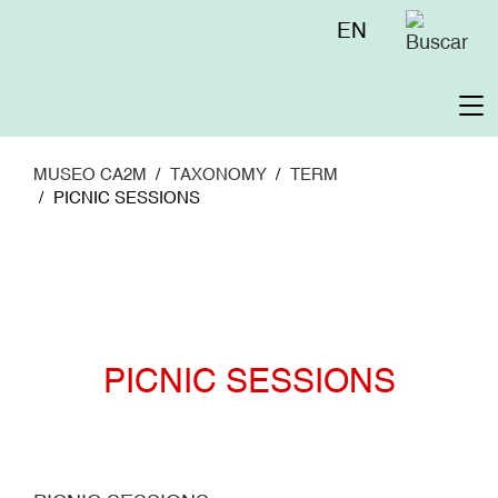
Pasar
Menú
EN
al
superior
contenido
principal
To
na
MUSEO CA2M
TAXONOMY
TERM
PICNIC SESSIONS
PICNIC SESSIONS