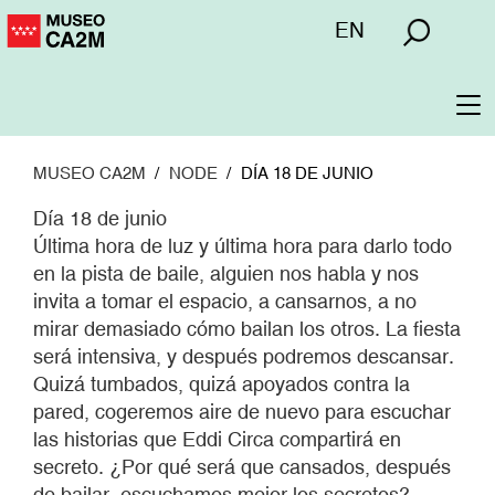
Pasar
Menú
EN
al
superior
contenido
principal
To
na
MUSEO CA2M
NODE
DÍA 18 DE JUNIO
Día 18 de junio
Última hora de luz y última hora para darlo todo
en la pista de baile, alguien nos habla y nos
invita a tomar el espacio, a cansarnos, a no
mirar demasiado cómo bailan los otros. La fiesta
será intensiva, y después podremos descansar.
Quizá tumbados, quizá apoyados contra la
pared, cogeremos aire de nuevo para escuchar
las historias que Eddi Circa compartirá en
secreto. ¿Por qué será que cansados, después
de bailar, escuchamos mejor los secretos?