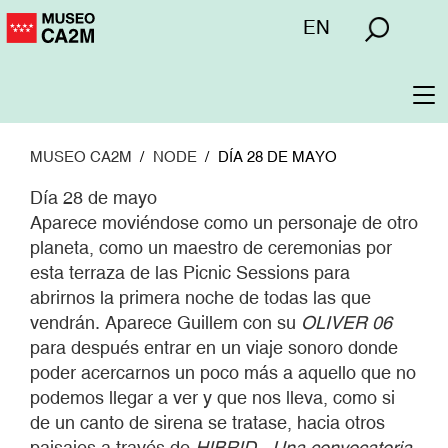
Pasar
Menú
EN
al
superior
contenido
principal
To
na
MUSEO CA2M
NODE
DÍA 28 DE MAYO
Día 28 de mayo
Aparece moviéndose como un personaje de otro
planeta, como un maestro de ceremonias por
esta terraza de las Picnic Sessions para
abrirnos la primera noche de todas las que
vendrán. Aparece Guillem con su
OLIVER 06
para después entrar en un viaje sonoro donde
poder acercarnos un poco más a aquello que no
podemos llegar a ver y que nos lleva, como si
de un canto de sirena se tratase, hacia otros
paisajes a través de
HIBRID - Una convocatoria