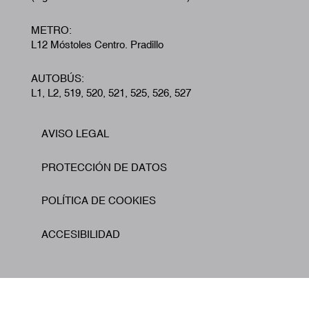
METRO:
L12 Móstoles Centro. Pradillo
AUTOBÚS:
L1, L2, 519, 520, 521, 525, 526, 527
AVISO LEGAL
Footer
PROTECCIÓN DE DATOS
POLÍTICA DE COOKIES
ACCESIBILIDAD