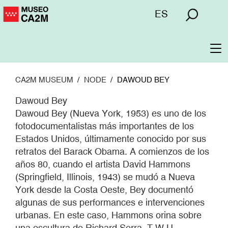
Skip
Menú
ES
to
superior
main
content
To
na
CA2M MUSEUM
NODE
DAWOUD BEY
Dawoud Bey
Dawoud Bey (Nueva York, 1953) es uno de los
fotodocumentalistas más importantes de los
Estados Unidos, últimamente conocido por sus
retratos del Barack Obama. A comienzos de los
años 80, cuando el artista David Hammons
(Springfield, Illinois, 1943) se mudó a Nueva
York desde la Costa Oeste, Bey documentó
algunas de sus performances e intervenciones
urbanas. En este caso, Hammons orina sobre
una escultura de Richard Serra, T.W.U.,