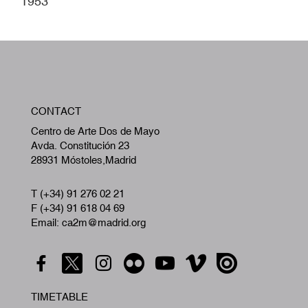
1953
W
CONTACT
A
Centro de Arte Dos de Mayo
Avda. Constitución 23
28931 Móstoles,Madrid
T (+34) 91 276 02 21
F (+34) 91 618 04 69
Email: ca2m@madrid.org
TIMETABLE