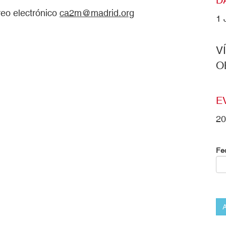
reo electrónico
ca2m@madrid.org
1 
V
O
E
20
Fe
A