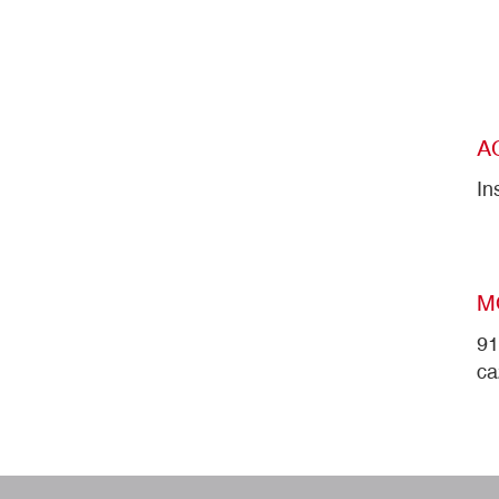
A
In
M
91
ca