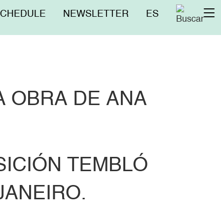
nú
SCHEDULE
NEWSLETTER
ES
To
erior
na
A OBRA DE ANA
SICIÓN TEMBLÓ
JANEIRO.