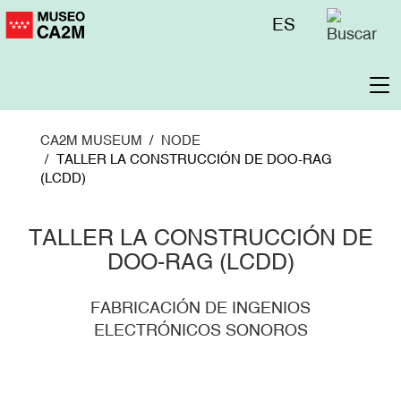
Skip
Menú
ES
to
superior
main
content
To
na
CA2M MUSEUM
NODE
TALLER LA CONSTRUCCIÓN DE DOO-RAG
(LCDD)
TALLER LA CONSTRUCCIÓN DE
DOO-RAG (LCDD)
FABRICACIÓN DE INGENIOS
ELECTRÓNICOS SONOROS