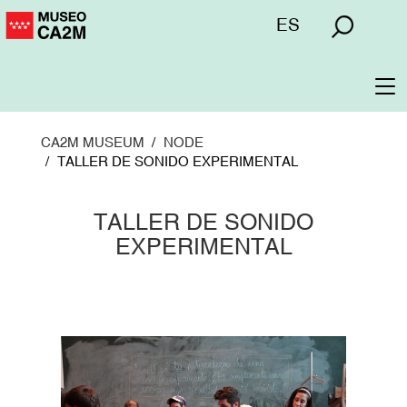
Skip
Menú
ES
to
superior
main
content
To
na
CA2M MUSEUM
NODE
TALLER DE SONIDO EXPERIMENTAL
TALLER DE SONIDO
EXPERIMENTAL