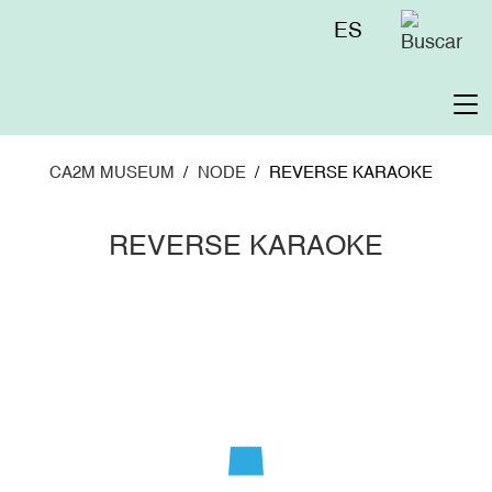
Skip
Menú
ES
to
superior
main
content
To
na
CA2M MUSEUM
NODE
REVERSE KARAOKE
REVERSE KARAOKE