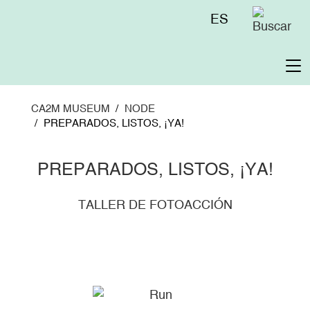
Skip
Menú
ES
to
superior
main
content
To
na
CA2M MUSEUM
NODE
PREPARADOS, LISTOS, ¡YA!
PREPARADOS, LISTOS, ¡YA!
TALLER DE FOTOACCIÓN