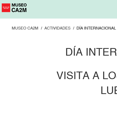
Pasar
al
contenido
principal
MUSEO CA2M
ACTIVIDADES
DÍA INTERNACIONAL
DÍA INTE
VISITA A L
LU