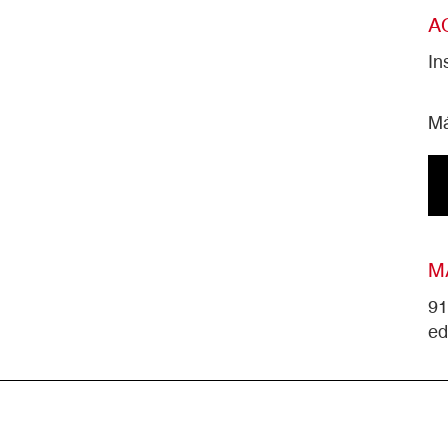
A
In
Má
M
91
ed