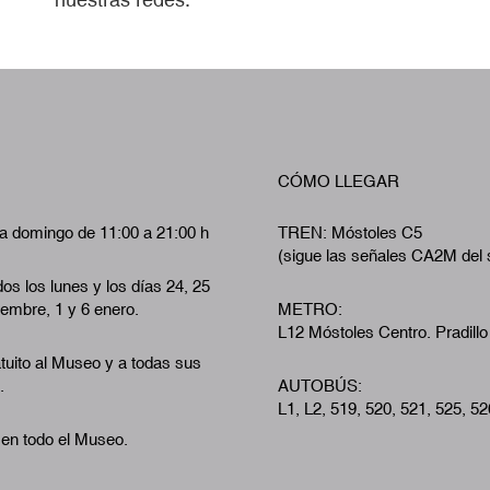
CÓMO LLEGAR
a domingo de 11:00 a 21:00 h
TREN: Móstoles C5
(sigue las señales CA2M del 
os los lunes y los días 24, 25
iembre, 1 y 6 enero.
METRO:
L12 Móstoles Centro. Pradillo
tuito al Museo y a todas sus
.
AUTOBÚS:
L1, L2, 519, 520, 521, 525, 52
 en todo el Museo.