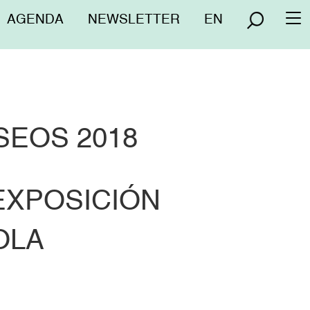
Menú
AGENDA
NEWSLETTER
EN
To
superior
na
SEOS 2018
 EXPOSICIÓN
OLA