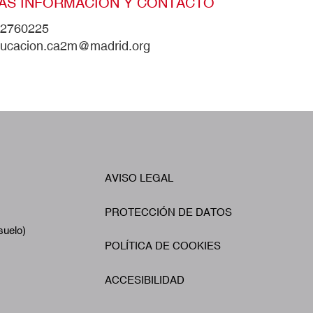
ÁS INFORMACIÓN Y CONTACTO
2760225
ucacion.ca2m@madrid.org
W
AVISO LEGAL
Footer
A
PROTECCIÓN DE DATOS
suelo)
POLÍTICA DE COOKIES
ACCESIBILIDAD