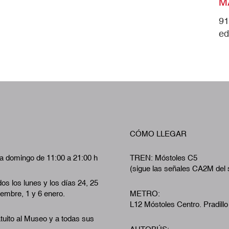
M
91
ed
CÓMO LLEGAR
a domingo de 11:00 a 21:00 h
TREN: Móstoles C5
(sigue las señales CA2M del 
os los lunes y los días 24, 25
iembre, 1 y 6 enero.
METRO:
L12 Móstoles Centro. Pradillo
tuito al Museo y a todas sus