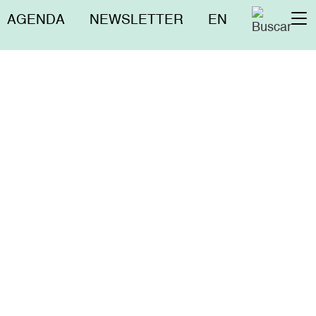
Menú
AGENDA
NEWSLETTER
EN
To
superior
na