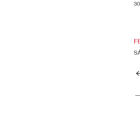
30
F
SÁ