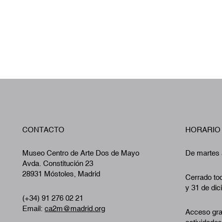
CONTACTO
HORARIO
Museo Centro de Arte Dos de Mayo
De martes 
Avda. Constitución 23
28931 Móstoles, Madrid
Cerrado tod
y 31 de dic
(+34) 91 276 02 21
Email:
ca2m@madrid.org
Acceso gra