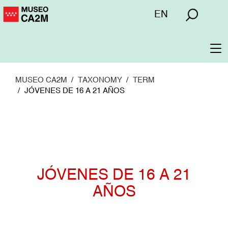
Pasar
Menú
EN
al
superior
contenido
principal
To
na
MUSEO CA2M
TAXONOMY
TERM
JÓVENES DE 16 A 21 AÑOS
JÓVENES DE 16 A 21
AÑOS