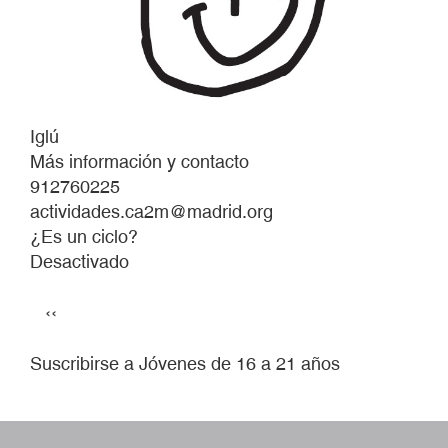
Iglú
Más información y contacto
912760225
actividades.ca2m@madrid.org
¿Es un ciclo?
Desactivado
Paginación
Página
‹‹
anterior
Suscribirse a Jóvenes de 16 a 21 años