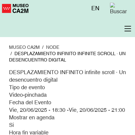
Pasar
Menú
EN
al
superior
contenido
principal
To
na
MUSEO CA2M
NODE
DESPLAZAMIENTO INFINITO INFINITE SCROLL · UN
DESENCUENTRO DIGITAL
DESPLAZAMIENTO INFINITO infinite scroll · Un
desencuentro digital
Tipo de evento
Video-pinchada
Fecha del Evento
Vie, 20/06/2025 - 18:30
-
Vie, 20/06/2025 - 21:00
Mostrar en agenda
Si
Hora fin variable