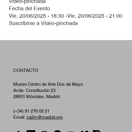
Video-pinchada
Fecha del Evento
Vie, 20/06/2025 - 18:30
-
Vie, 20/06/2025 - 21:00
Suscribirse a Video-pinchada
W
CONTACTO
A
Museo Centro de Arte Dos de Mayo
Avda. Constitución 23
28931 Móstoles, Madrid
(+34) 91 276 02 21
Email:
ca2m@madrid.org