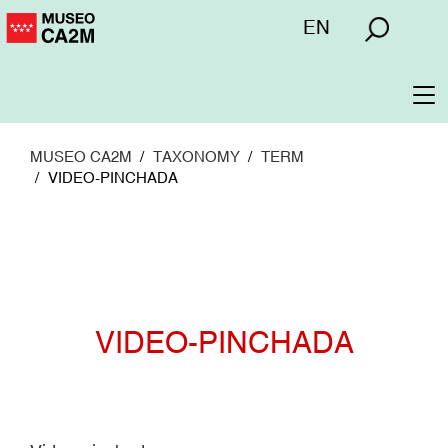
Pasar
Menú
EN
al
superior
contenido
principal
To
na
MUSEO CA2M
TAXONOMY
TERM
VIDEO-PINCHADA
VIDEO-PINCHADA