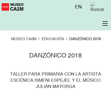
Pasar
Menú
EN
al
superior
contenido
principal
To
na
MUSEO CA2M
EDUCACIÓN
DANZÓNICO 2018
DANZÓNICO 2018
TALLER PARA PRIMARIA CON LA ARTISTA
ESCÉNICA ISMENI ESPEJEL Y EL MÚSICO
JULIÁN MAYORGA