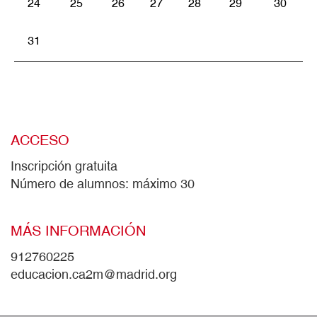
24
25
26
27
28
29
30
31
ACCESO
Inscripción gratuita
Número de alumnos: máximo 30
MÁS INFORMACIÓN
912760225
educacion.ca2m@madrid.org