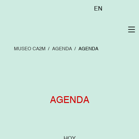
Pasar
Menú
EN
al
superior
contenido
principal
To
na
MUSEO CA2M
AGENDA
AGENDA
AGENDA
HOY