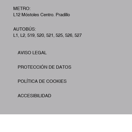
METRO:
L12 Móstoles Centro. Pradillo
AUTOBÚS:
L1, L2, 519, 520, 521, 525, 526, 527
AVISO LEGAL
Footer
PROTECCIÓN DE DATOS
POLÍTICA DE COOKIES
ACCESIBILIDAD