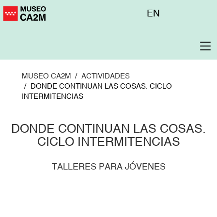
Pasar
Menú
EN
al
superior
contenido
principal
To
na
MUSEO CA2M
ACTIVIDADES
DONDE CONTINUAN LAS COSAS. CICLO
INTERMITENCIAS
DONDE CONTINUAN LAS COSAS.
CICLO INTERMITENCIAS
TALLERES PARA JÓVENES