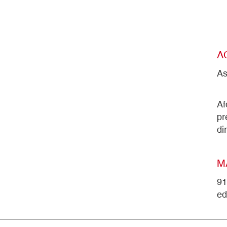
A
As
Af
pr
di
M
91
ed