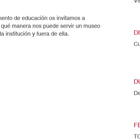
Vi
mento de educación os invitamos a
de qué manera nos puede servir un museo
D
 institución y fuera de ella.
Cu
D
De
F
T