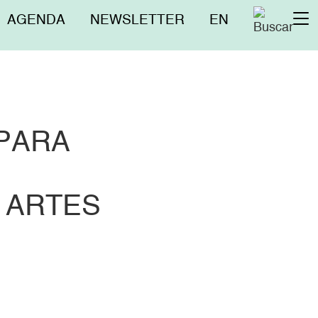
Menú
AGENDA
NEWSLETTER
EN
To
superior
na
EPARA
 ARTES