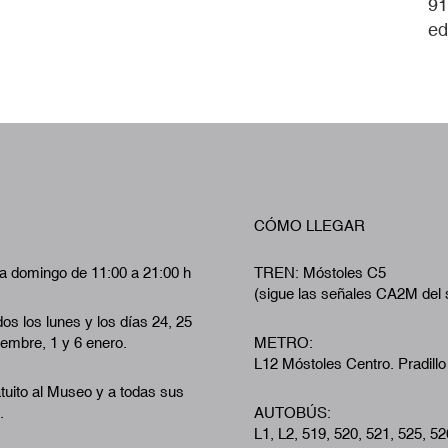
91
ed
CÓMO LLEGAR
a domingo de 11:00 a 21:00 h
TREN: Móstoles C5
(sigue las señales CA2M del 
os los lunes y los días 24, 25
iembre, 1 y 6 enero.
METRO:
L12 Móstoles Centro. Pradillo
tuito al Museo y a todas sus
.
AUTOBÚS:
L1, L2, 519, 520, 521, 525, 52