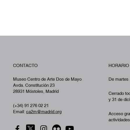
CONTACTO
HORARIO
Museo Centro de Arte Dos de Mayo
De martes 
Avda. Constitución 23
28931 Móstoles, Madrid
Cerrado tod
y 31 de dic
(+34) 91 276 02 21
Email:
ca2m@madrid.org
Acceso gra
actividades