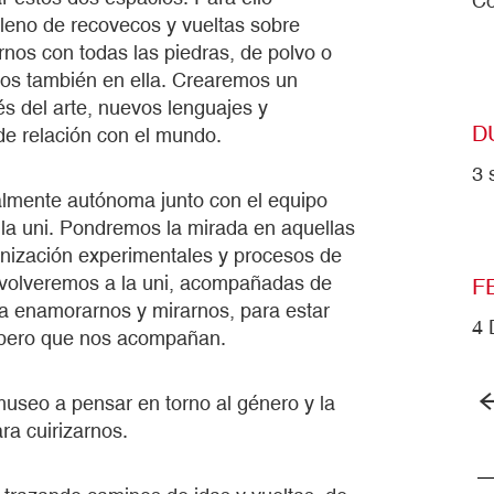
Co
leno de recovecos y vueltas sobre
nos con todas las piedras, de polvo o
rnos también en ella. Crearemos un
és del arte, nuevos lenguajes y
D
de relación con el mundo.
3 
almente autónoma junto con el equipo
 la uni. Pondremos la mirada en aquellas
ganización experimentales y procesos de
il volveremos a la uni, acompañadas de
F
ra enamorarnos y mirarnos, para estar
4 
, pero que nos acompañan.
useo a pensar en torno al género y la
ra cuirizarnos.