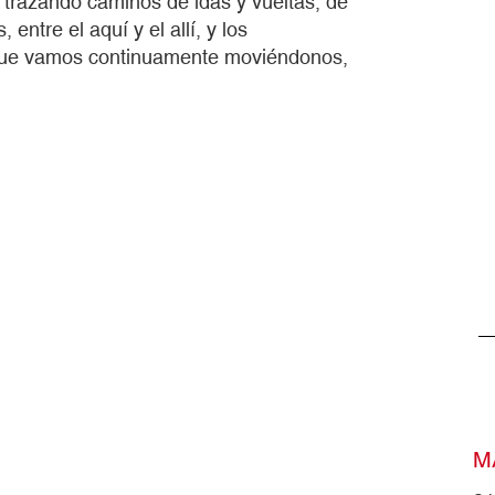
 trazando caminos de idas y vueltas, de
entre el aquí y el allí, y los
 que vamos continuamente moviéndonos,
M