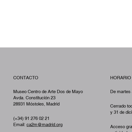
CONTACTO
HORARIO
Museo Centro de Arte Dos de Mayo
De martes 
Avda. Constitución 23
28931 Móstoles, Madrid
Cerrado tod
y 31 de dic
(+34) 91 276 02 21
Email:
ca2m@madrid.org
Acceso gra