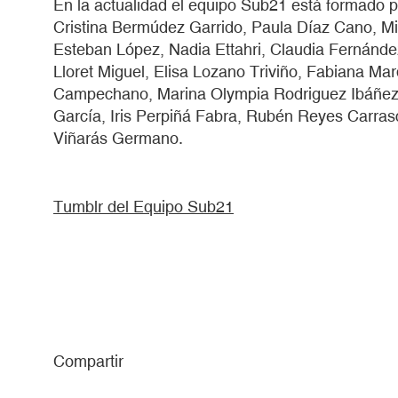
En la actualidad el equipo Sub21 está formado p
Cristina Bermúdez Garrido, Paula Díaz Cano, 
Esteban López, Nadia Ettahri, Claudia Fernández
Lloret Miguel, Elisa Lozano Triviño, Fabiana M
Campechano, Marina Olympia Rodriguez Ibáñez, 
García, Iris Perpiñá Fabra, Rubén Reyes Carra
Viñarás Germano.
Tumblr del Equipo Sub21
Compartir