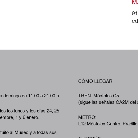
M
91
ed
CÓMO LLEGAR
a domingo de 11:00 a 21:00 h
TREN: Móstoles C5
(sigue las señales CA2M del 
os los lunes y los días 24, 25
iembre, 1 y 6 enero.
METRO:
L12 Móstoles Centro. Pradillo
tuito al Museo y a todas sus