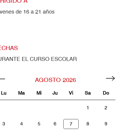
IRIGIDO A
venes de 16 a 21 años
ECHAS
URANTE EL CURSO ESCOLAR
AGOSTO
2026
Lu
Ma
Mi
Ju
Vi
Sa
Do
1
2
3
4
5
6
8
9
7