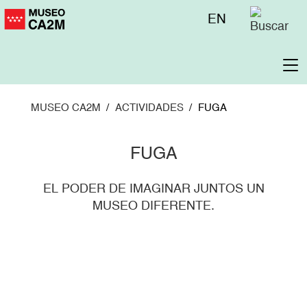
Pasar
Menú
EN
al
superior
contenido
principal
To
na
MUSEO CA2M
ACTIVIDADES
FUGA
FUGA
EL PODER DE IMAGINAR JUNTOS UN
MUSEO DIFERENTE.