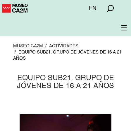
Pasar
Menú
EN
al
superior
contenido
principal
To
na
MUSEO CA2M
ACTIVIDADES
EQUIPO SUB21. GRUPO DE JÓVENES DE 16 A 21
AÑOS
EQUIPO SUB21. GRUPO DE
JÓVENES DE 16 A 21 AÑOS